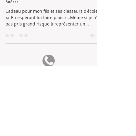
😉...
Cadeau pour mon fils et ses classeurs d'école
☺️ En espérant lui faire plaisir...Même si je n'ai
pas pris grand risque à représenter un...
06 59 69 32 25
Mélanie GAUDAU EI
54 rue de Touraine
41150 ONZAIN
Identifiant SIRET :
902 783 265 00017
<a
href='
https://fr.freepik.com/psd/maquette'>Maquette
PSD créé par freepik - fr.freepik.com</a>